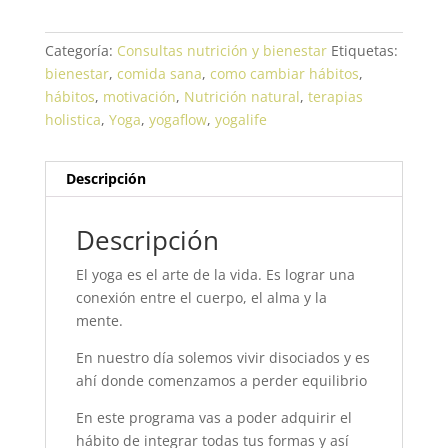
era:
es:
$50,000.00.
$30,000.0
Categoría:
Consultas nutrición y bienestar
Etiquetas:
bienestar
,
comida sana
,
como cambiar hábitos
,
hábitos
,
motivación
,
Nutrición natural
,
terapias
holistica
,
Yoga
,
yogaflow
,
yogalife
Descripción
Descripción
El yoga es el arte de la vida. Es lograr una
conexión entre el cuerpo, el alma y la
mente.
En nuestro día solemos vivir disociados y es
ahí donde comenzamos a perder equilibrio
En este programa vas a poder adquirir el
hábito de integrar todas tus formas y así