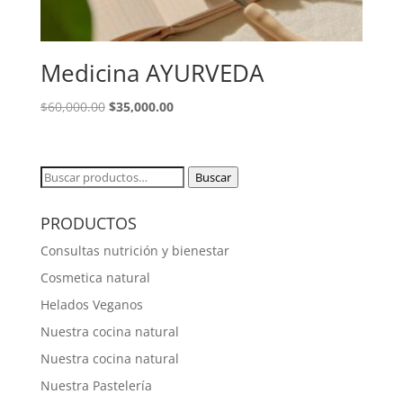
Medicina AYURVEDA
El
El
$
60,000.00
$
35,000.00
precio
precio
original
actual
era:
es:
Buscar
Buscar
$60,000.00.
$35,000.00.
por:
PRODUCTOS
Consultas nutrición y bienestar
Cosmetica natural
Helados Veganos
Nuestra cocina natural
Nuestra cocina natural
Nuestra Pastelería