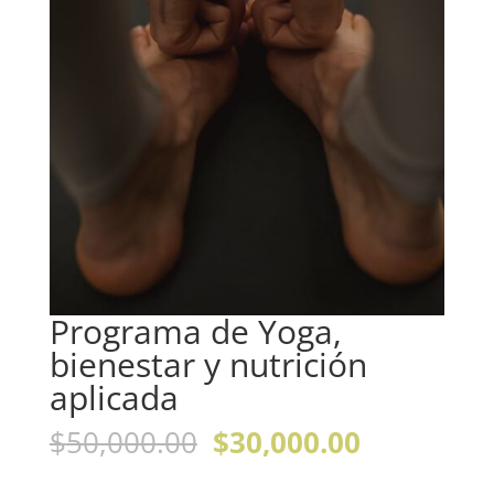
Programa de Yoga,
bienestar y nutrición
aplicada
El
El
$
50,000.00
$
30,000.00
precio
precio
original
actual