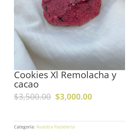
Cookies Xl Remolacha y
cacao
El
El
$
3,500.00
$
3,000.00
precio
precio
original
actual
era:
es:
$3,500.00.
$3,000.00.
Categoría:
Nuestra Pastelería