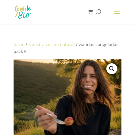
Inicio
/
Nuestra cocina natural
/ viandas congeladas
pack 5